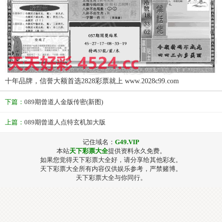
十年品牌，信誉大额首选2828彩票就上 www.2028c99.com
下篇：
089期曾道人金版传密(新图)
上篇：
089期曾道人点特玄机加大版
记住域名：
G49.VIP
本站
天下彩票大全
提供资料永久免费。
如果您觉得天下彩票大全好，请分享给其他彩友。
天下彩票大全所有内容仅供娱乐参考，严禁赌博。
天下彩票大全与你同行。