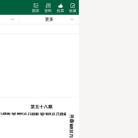
图库
资料
投票
收藏
更多