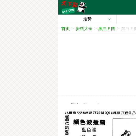
走势
>
>
>
首页
资料大全
黑白Ｆ图
黑白Ｆ