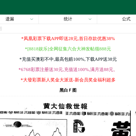
遗漏
统计
公式
图
*凤凰彩票下载APP即送28元,首日存款优惠38%
*[8818娱乐]全网征集六合大神发帖领888元
*充值买澳彩不中,最高包赔100%,下载APP送38元
*6768彩票注册送30元,充值送100%,满月送88元。
*大發彩票新人奖金大派送-新会员奖金福利超多
黑白Ｆ图