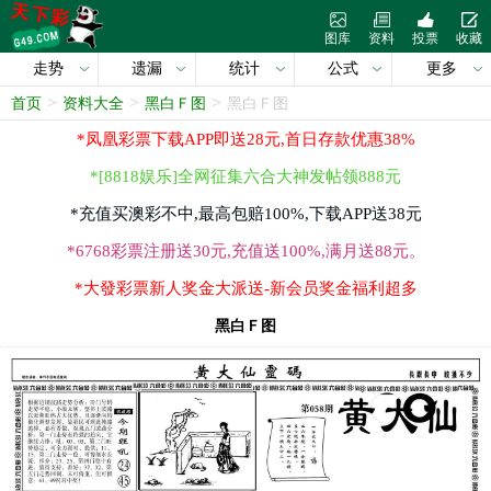
图库
资料
投票
收藏
走势
遗漏
统计
公式
更多
>
>
>
首页
资料大全
黑白Ｆ图
黑白Ｆ图
*凤凰彩票下载APP即送28元,首日存款优惠38%
*[8818娱乐]全网征集六合大神发帖领888元
*充值买澳彩不中,最高包赔100%,下载APP送38元
*6768彩票注册送30元,充值送100%,满月送88元。
*大發彩票新人奖金大派送-新会员奖金福利超多
黑白Ｆ图