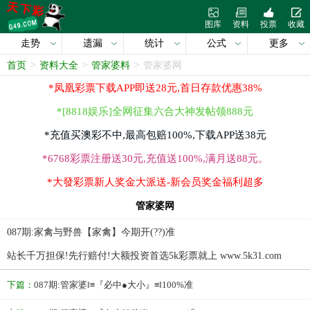
图库
资料
投票
收藏
走势
遗漏
统计
公式
更多
>
>
>
首页
资料大全
管家婆料
管家婆网
*凤凰彩票下载APP即送28元,首日存款优惠38%
*[8818娱乐]全网征集六合大神发帖领888元
*充值买澳彩不中,最高包赔100%,下载APP送38元
*6768彩票注册送30元,充值送100%,满月送88元。
*大發彩票新人奖金大派送-新会员奖金福利超多
管家婆网
087期:家禽与野兽【家禽】今期开(??)准
站长千万担保!先行赔付!大额投资首选5k彩票就上 www.5k31.com
下篇：
087期:管家婆‖≡『必中●大小』≡‖100%准