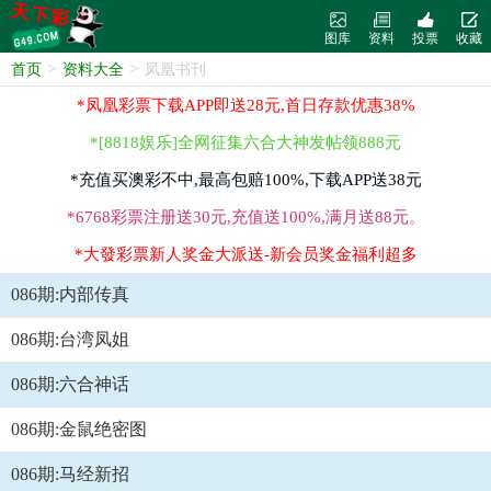
图库
资料
投票
收藏
>
>
首页
资料大全
凤凰书刊
*凤凰彩票下载APP即送28元,首日存款优惠38%
*[8818娱乐]全网征集六合大神发帖领888元
*充值买澳彩不中,最高包赔100%,下载APP送38元
*6768彩票注册送30元,充值送100%,满月送88元。
*大發彩票新人奖金大派送-新会员奖金福利超多
086期:内部传真
086期:台湾凤姐
086期:六合神话
086期:金鼠绝密图
086期:马经新招