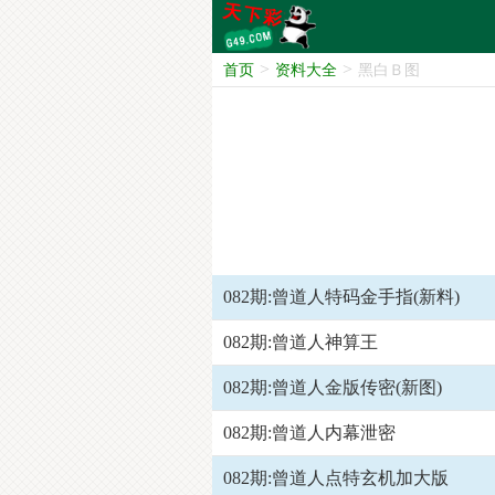
>
>
首页
资料大全
黑白Ｂ图
082期:曾道人特码金手指(新料)
082期:曾道人神算王
082期:曾道人金版传密(新图)
082期:曾道人内幕泄密
082期:曾道人点特玄机加大版