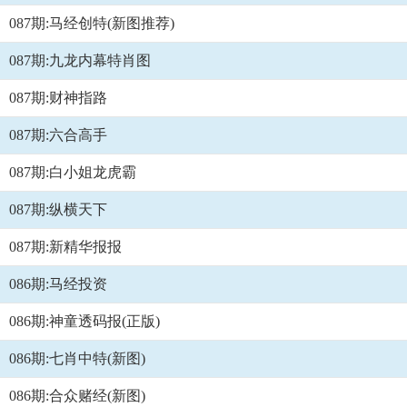
087期:马经创特(新图推荐)
087期:九龙内幕特肖图
087期:财神指路
087期:六合高手
087期:白小姐龙虎霸
087期:纵横天下
087期:新精华报报
086期:马经投资
086期:神童透码报(正版)
086期:七肖中特(新图)
086期:合众赌经(新图)