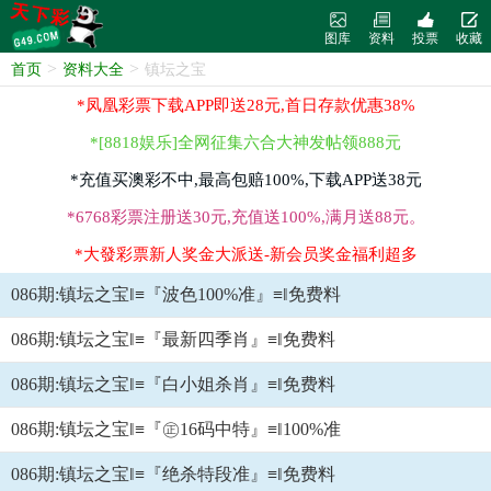
图库
资料
投票
收藏
>
>
首页
资料大全
镇坛之宝
*凤凰彩票下载APP即送28元,首日存款优惠38%
*[8818娱乐]全网征集六合大神发帖领888元
*充值买澳彩不中,最高包赔100%,下载APP送38元
*6768彩票注册送30元,充值送100%,满月送88元。
*大發彩票新人奖金大派送-新会员奖金福利超多
086期:镇坛之宝‖≡『波色100%准』≡‖免费料
086期:镇坛之宝‖≡『最新四季肖』≡‖免费料
086期:镇坛之宝‖≡『白小姐杀肖』≡‖免费料
086期:镇坛之宝‖≡『㊣16码中特』≡‖100%准
086期:镇坛之宝‖≡『绝杀特段准』≡‖免费料