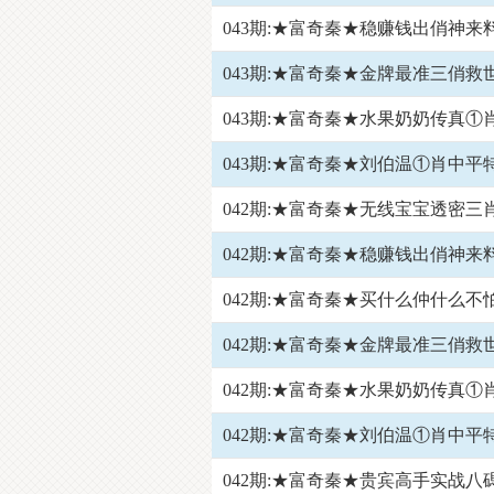
043期:★富奇秦★稳赚钱出俏神来
043期:★富奇秦★金牌最准三俏救世
043期:★富奇秦★水果奶奶传真①
043期:★富奇秦★刘伯温①肖中平
042期:★富奇秦★无线宝宝透密三
042期:★富奇秦★稳赚钱出俏神来
042期:★富奇秦★买什么仲什么不
042期:★富奇秦★金牌最准三俏救世
042期:★富奇秦★水果奶奶传真①
042期:★富奇秦★刘伯温①肖中平
042期:★富奇秦★贵宾高手实战八