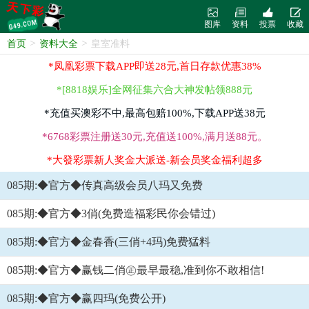
图库
资料
投票
收藏
>
>
首页
资料大全
皇室准料
*凤凰彩票下载APP即送28元,首日存款优惠38%
*[8818娱乐]全网征集六合大神发帖领888元
*充值买澳彩不中,最高包赔100%,下载APP送38元
*6768彩票注册送30元,充值送100%,满月送88元。
*大發彩票新人奖金大派送-新会员奖金福利超多
085期:◆官方◆传真高级会员八玛又免费
085期:◆官方◆3俏(免费造福彩民你会错过)
085期:◆官方◆金春香(三俏+4玛)免费猛料
085期:◆官方◆赢钱二俏㊣最早最稳,准到你不敢相信!
085期:◆官方◆赢四玛(免费公开)