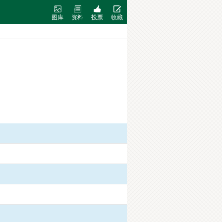
图库
资料
投票
收藏