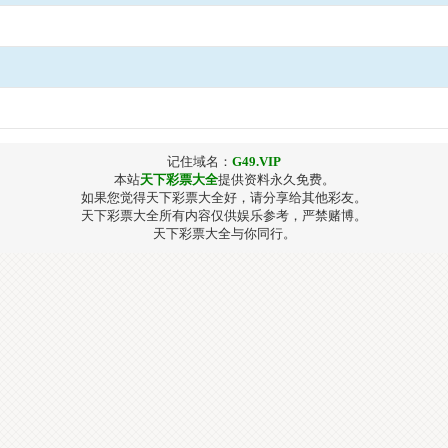
记住域名：
G49.VIP
本站
天下彩票大全
提供资料永久免费。
如果您觉得天下彩票大全好，请分享给其他彩友。
天下彩票大全所有内容仅供娱乐参考，严禁赌博。
天下彩票大全与你同行。