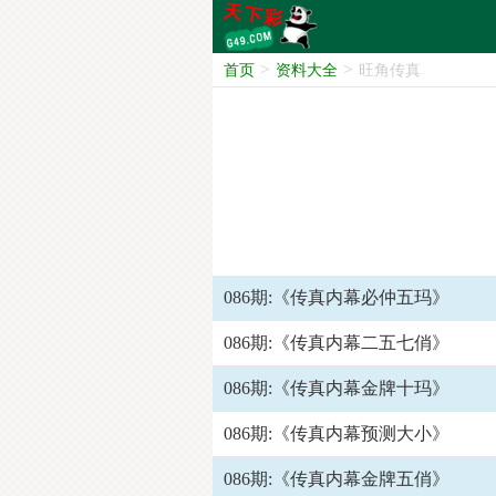
>
>
首页
资料大全
旺角传真
086期:《传真内幕必仲五玛》
086期:《传真内幕二五七俏》
086期:《传真内幕金牌十玛》
086期:《传真内幕预测大小》
086期:《传真内幕金牌五俏》