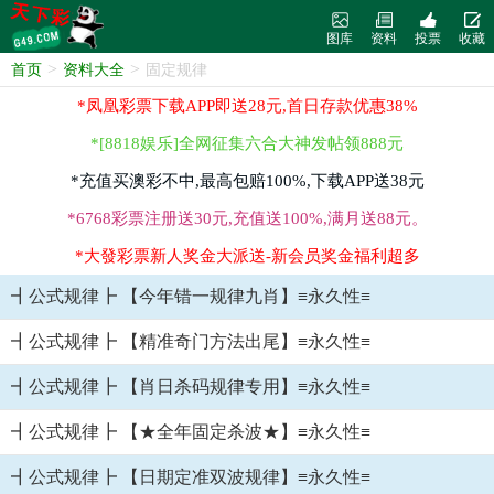
图库
资料
投票
收藏
>
>
首页
资料大全
固定规律
*凤凰彩票下载APP即送28元,首日存款优惠38%
*[8818娱乐]全网征集六合大神发帖领888元
*充值买澳彩不中,最高包赔100%,下载APP送38元
*6768彩票注册送30元,充值送100%,满月送88元。
*大發彩票新人奖金大派送-新会员奖金福利超多
┫公式规律┣ 【今年错一规律九肖】≡永久性≡
┫公式规律┣ 【精准奇门方法出尾】≡永久性≡
┫公式规律┣ 【肖日杀码规律专用】≡永久性≡
┫公式规律┣ 【★全年固定杀波★】≡永久性≡
┫公式规律┣ 【日期定准双波规律】≡永久性≡