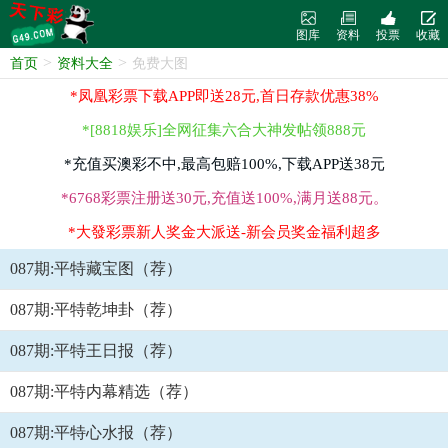
图库
资料
投票
收藏
>
>
首页
资料大全
免费大图
*凤凰彩票下载APP即送28元,首日存款优惠38%
*[8818娱乐]全网征集六合大神发帖领888元
*充值买澳彩不中,最高包赔100%,下载APP送38元
*6768彩票注册送30元,充值送100%,满月送88元。
*大發彩票新人奖金大派送-新会员奖金福利超多
087期:平特藏宝图（荐）
087期:平特乾坤卦（荐）
087期:平特王日报（荐）
087期:平特内幕精选（荐）
087期:平特心水报（荐）